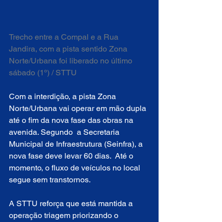
Trecho entre a Compal e a Rua 
Jandira, com a pista sentido Zona 
Norte/Urbana foi liberado no último 
sábado (1º) / STTU
Com a interdição, a pista Zona 
Norte/Urbana vai operar em mão dupla 
até o fim da nova fase das obras na 
avenida. Segundo  a Secretaria 
Municipal de Infraestrutura (Seinfra), a 
nova fase deve levar 60 dias.  Até o 
momento, o fluxo de veículos no local 
segue sem transtornos. 
A STTU reforça que está mantida a 
operação triagem priorizando o 