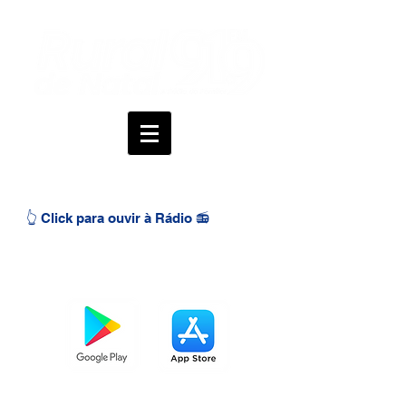
👆 Click para ouvir à Rádio 📻
BAIXE O APP