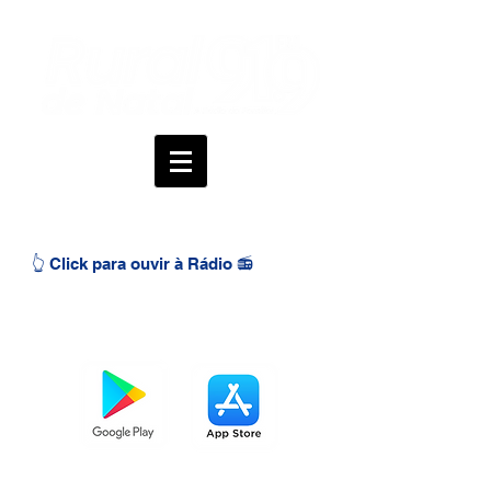
👆 Click para ouvir à Rádio 📻
BAIXE O APP