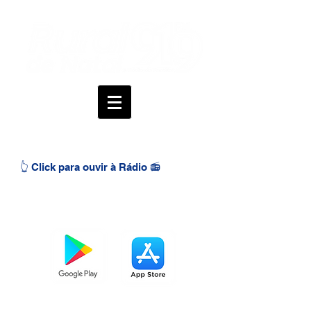
👆 Click para ouvir à Rádio 📻
BAIXE O APP