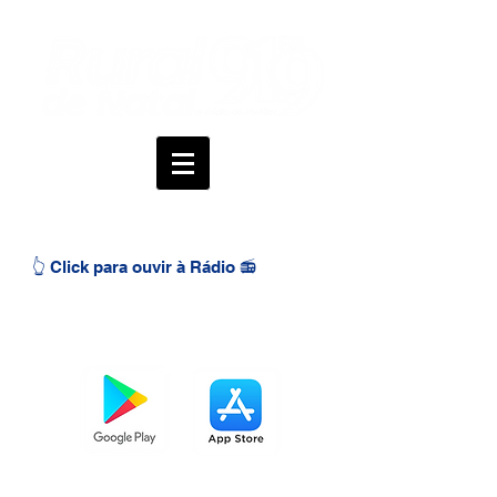
👆 Click para ouvir à Rádio 📻
BAIXE O APP