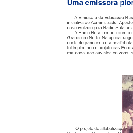
Uma emissora pio
A Emissora de Educação Rural de 
iniciativa do Administrador Apost
desenvolvido pela Rádio Sutatenz
A Rádio Rural nasceu com o objet
Grande do Norte. Na época, segun
norte-riograndense era analfabet
foi implantado o projeto das Esc
realidade, aos ouvintes da zonal r
O projeto de alfabetização à dist