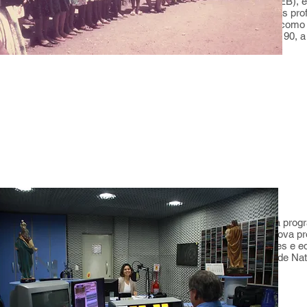
 do Brasil (CNBB) criou o Movimento de Educação de Base (MEB), ex
a Rádio Rural de Natal também foi responsável por revelar vários prof
o durante muitos anos foi administrada por leigos e sacerdotes, com
cisco Morais, o diácono José Bezerra, entre outros. Na década de 90,
ólica Shalom.
ou a ser administrada pela Comunidade Canção Nova, e sua progr
u a ser administrada pela Arquidiocese de Natal e passou a ter nova
uídos também, programas de entretenimento, jornalismo, esportes e 
a, a Rádio Rural de Natal passou a ser a primeira FM Católica de Nat