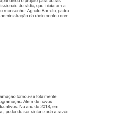
pandindo o projeto para outras
issionais do rádio, que iniciaram a
o o monsenhor Agnelo Barreto, padre
 a administração da rádio contou com
amação tornou-se totalmente
 programação. Além de novos
educativos. No ano de 2018, em
al, podendo ser sintonizada através