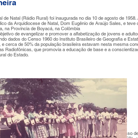
neira
Natal (Rádio Rural) foi inaugurada no dia 10 de agosto de 1958. A
ólico da Arquidiocese de Natal, Dom Eugênio de Araújo Sales, e teve 
a, na Província de Boyacá, na Colômbia
ivo de evangelizar e promover a alfabetização de jovens e adultos
do dados do Censo 1960 do Instituto Brasileiro de Geografia e Esta
a, e cerca de 50% da população brasileira estavam nesta mesma cond
olas Radiofônicas, que promovia a educação de base e a conscientiza
ural do Estado.
ância, através do rádio, foi pioneiro no país e devido ao sucesso d