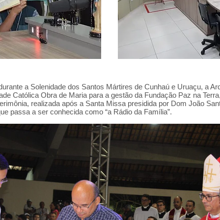
rante a Solenidade dos Santos Mártires de Cunhaú e Uruaçu, a Arq
ade Católica Obra de Maria para a gestão da Fundação Paz na Terra
cerimônia, realizada após a Santa Missa presidida por Dom João San
ue passa a ser conhecida como “a Rádio da Família”.