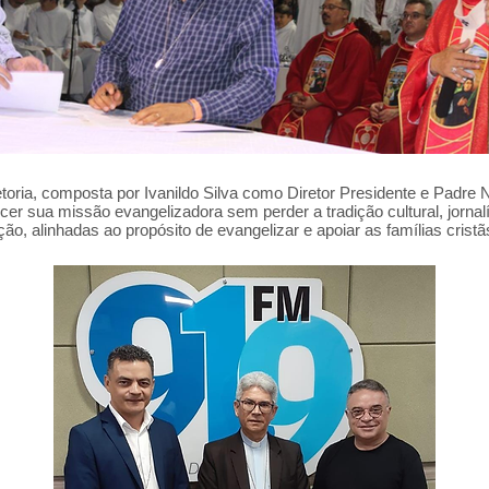
a, composta por Ivanildo Silva como Diretor Presidente e Padre Nu
r sua missão evangelizadora sem perder a tradição cultural, jornalí
, alinhadas ao propósito de evangelizar e apoiar as famílias cristã