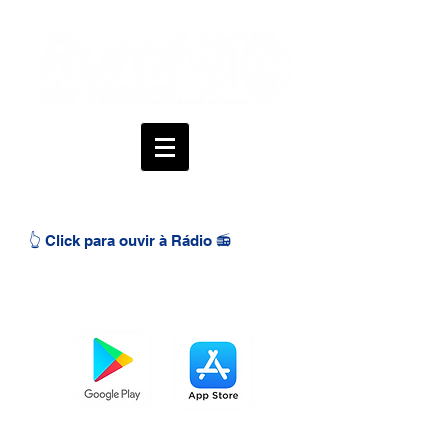
👆 Click para ouvir à Rádio 📻
BAIXE O APP