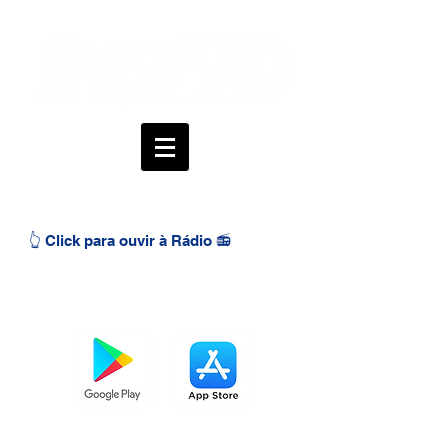
👆 Click para ouvir à Rádio 📻
BAIXE O APP