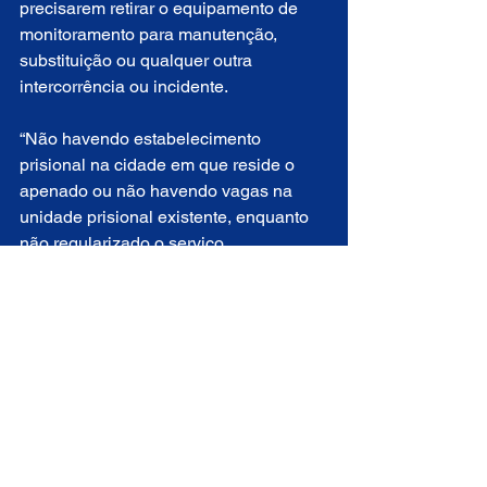
precisarem retirar o equipamento de 
monitoramento para manutenção, 
substituição ou qualquer outra 
intercorrência ou incidente. 
“Não havendo estabelecimento 
prisional na cidade em que reside o 
apenado ou não havendo vagas na 
unidade prisional existente, enquanto 
não regularizado o serviço, 
EXCEPCIONALMENTE ficará 
suspenso o início do cumprimento da 
pena do regime semiaberto por 
apenados ainda não inseridos no 
monitoramento eletrônico, cujo 
interregno deverá ser anotado na guia 
de execução penal”, aponta o texto da 
portaria, assinada pelos juízes José 
Vieira de Figueiredo Junior e Henrique 