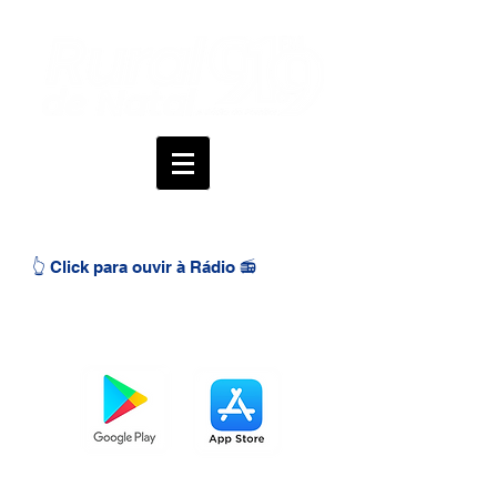
👆 Click para ouvir à Rádio 📻
BAIXE O APP