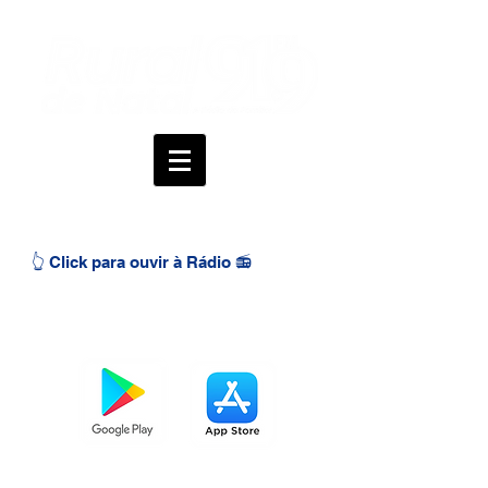
👆 Click para ouvir à Rádio 📻
BAIXE O APP