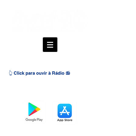
👆 Click para ouvir à Rádio 📻
BAIXE O APP