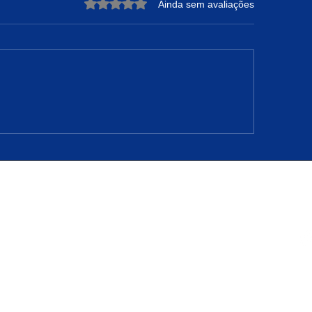
Avaliado com 0 de 5 estrelas.
Ainda sem avaliações
DRE NUNES: A Força de
Projeto Raízes Sus
teger sua Essência e
Transformação Ur
nfiar no Tempo de Deus
Oportunidades em 
Camarão
2-20
020-110