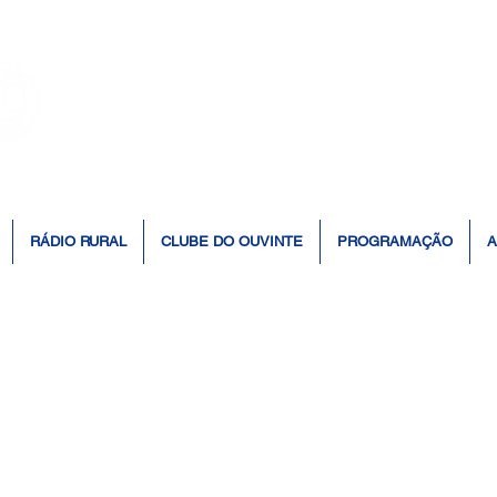
👆 Click para ouvir à Rádio 📻
RÁDIO RURAL
CLUBE DO OUVINTE
PROGRAMAÇÃO
A