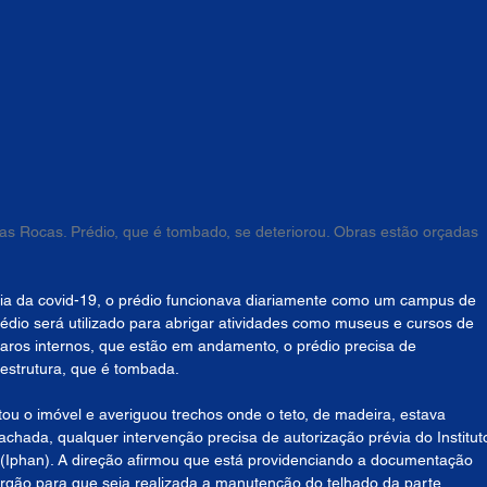
as Rocas. Prédio, que é tombado, se deteriorou. Obras estão orçadas 
a da covid-19, o prédio funcionava diariamente como um campus de 
rédio será utilizado para abrigar atividades como museus e cursos de 
paros internos, que estão em andamento, o prédio precisa de 
 estrutura, que é tombada.
 o imóvel e averiguou trechos onde o teto, de madeira, estava 
chada, qualquer intervenção precisa de autorização prévia do Institut
al (Iphan). A direção afirmou que está providenciando a documentação 
 órgão para que seja realizada a manutenção do telhado da parte 