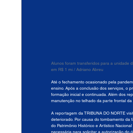
Alunos foram transferidos para a unidade d
em R$ 1 mi / Adriano Abreu
Até o fechamento ocasionado pela pandemi
ensino. Após a conclusão dos serviços, o p
formação inicial e continuada. Além dos re
manutenção no telhado da parte frontal da
A reportagem da TRIBUNA DO NORTE visitou
deteriorado. Por causa do tombamento da fa
do Patrimônio Histórico e Artístico Nacion
necessária para solicitar a autorização do