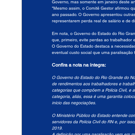
Governo, mas somente em janeiro deste ano
"Mesmo assim, o Comitê Gestor afirmou qu
ano passado. O Governo apresentou outras d
representarem perda real de salário e de di
Em nota, o Governo do Estado do Rio Gran
que, primeiro, evite perdas ao trabalhador 
O Governo do Estado destaca a necessida
eventual custo social que uma paralisação 
Confira a nota na íntegra:
O Governo do Estado do Rio Grande do Nort
de rendimentos aos trabalhadores e trabal
categorias que compõem a Polícia Civil, e
categoria, aliás, essa é uma garantia col
início das negociações.
O Ministério Público do Estado entende co
servidores da Polícia Civil do RN e, por is
2019.
A definição por uma paralisação vem em mo