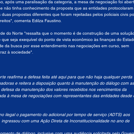
, após uma paralisação da categoria, a mesa de negociação foi abert
e não tinha conhecimento da proposta que as entidades protocolaram
uas propostas diferentes que foram rejeitadas pelos policiais civis po
reitos", comenta Edilza Faustino.
de do Norte "ressalta que o momento é de construção de uma soluçã
e que seja exequível do ponto de vista econômico às finanças do Estado
de da busca por esse entendimento nas negociações em curso, sem 
traz à sociedade".
e reafirma a defesa feita até aqui para que não haja qualquer perda 
hadoras e reitera a disposição quanto à manutenção do diálogo com as
 a defesa da manutenção dos valores recebidos nos vencimentos da 
ocada à mesa de negociações com representantes das entidades desde 
mo ilegal o pagamento do adicional por tempo de serviço (ADTS) aos 
so, ingressou com uma Ação Direta de Inconstitucionalidade no ano de 
mento de diálogo, inclusive com uma audiência solicitada pelo Gover