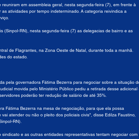
e reuniram em assembleia geral, nesta segunda-feira (7), em frente à 
r as atividades por tempo indeterminado. A categoria reivindica a 
viço.
is (Sinpol-RN), nesta segunda-feira (7) as delegacias de bairro e as 
tral de Flagrantes, na Zona Oeste de Natal, durante toda a manhã. 
ades do estado.
ida pela governadora Fátima Bezerra para negociar sobre a situação d
dicial movida pelo Ministério Público pediu a retirada desse adicional 
 servidores poderão ter redução de salário de até 35%.
ora Fátima Bezerra na mesa de negociação, para que ela possa 
ai atender ou não o pleito dos policiais civis", disse Edilza Faustino, 
(Sinpol-RN).
 sindicato e as outras entidades representativas tentam negociar com 