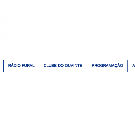
👆 Click para ouvir à Rádio 📻
RÁDIO RURAL
CLUBE DO OUVINTE
PROGRAMAÇÃO
A