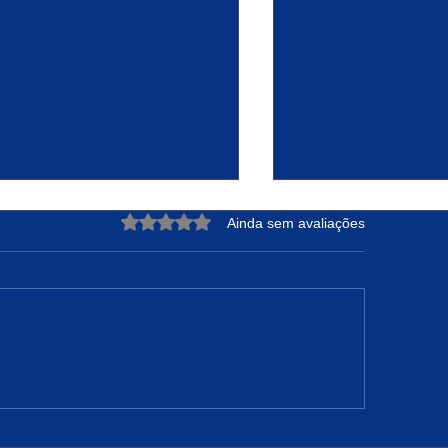
Avaliado com 0 de 5 estrelas.
Ainda sem avaliações
jeto Raízes Sustentáveis:
Alimentação Inteli
ansformação Urbana e
o 2º Semestre: Dic
ortunidades em Felipe
para o Dia a Dia
marão