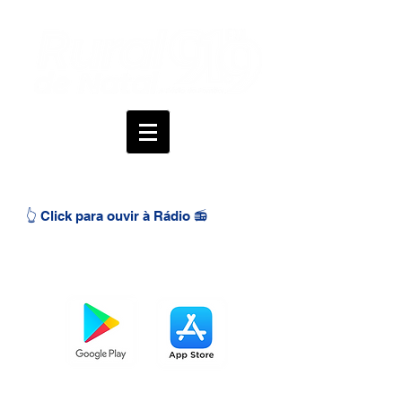
👆 Click para ouvir à Rádio 📻
BAIXE O APP