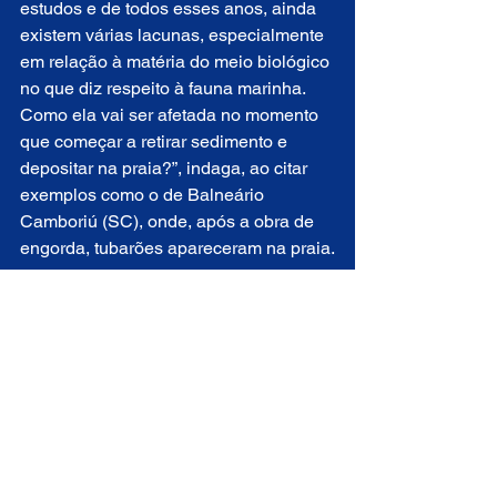
estudos e de todos esses anos, ainda 
existem várias lacunas, especialmente 
em relação à matéria do meio biológico 
no que diz respeito à fauna marinha. 
Como ela vai ser afetada no momento 
que começar a retirar sedimento e 
depositar na praia?”, indaga, ao citar 
exemplos como o de Balneário 
Camboriú (SC), onde, após a obra de 
engorda, tubarões apareceram na praia.
 “Também é preciso saber que 
espécies serão afetadas, assim como 
corais. Outros aspectos importantes 
não estão respondidos: o que 
acontecerá com os pescadores que 
ficam ali para fazer suas atividades? 
Como será  o trânsito das pessoas que 
caminham na praia durante a obra? 