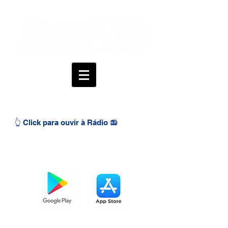
👆 Click para ouvir à Rádio 📻
BAIXE O APP