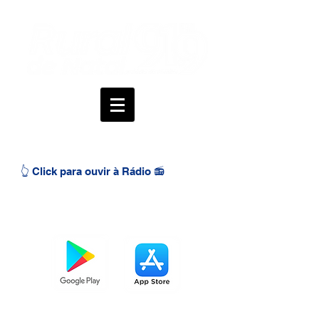
👆 Click para ouvir à Rádio 📻
BAIXE O APP