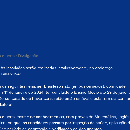
o etapas / Divulgação
. As inscrições serão realizadas, exclusivamente, no endereço 
EFOMM/2024”.
 os seguintes itens: ser brasileiro nato (ambos os sexos), com idade 
1º de janeiro de 2024, ter concluído o Ensino Médio até 29 de janeir
ão ser casado ou haver constituído união estável e estar em dia com a
eitoral.
tro etapas: exame de conhecimentos, com provas de Matemática, Inglês,
sica, na qual os candidatos passam por inspeção de saúde; aplicação d
ção); e período de adaptação e verificação de documentos.