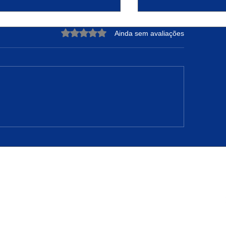
Avaliado com 0 de 5 estrelas.
Ainda sem avaliações
DRE NUNES: A Força de
Projeto Raízes Sus
teger sua Essência e
Transformação Ur
nfiar no Tempo de Deus
Oportunidades em 
Camarão
2-20
020-110