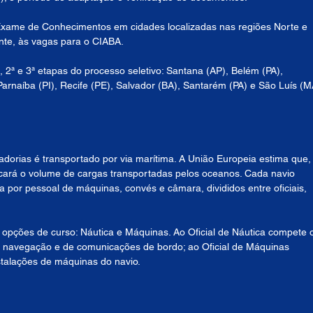
Exame de Conhecimentos em cidades localizadas nas regiões Norte e 
nte, às vagas para o CIABA.
, 2ª e 3ª etapas do processo seletivo: Santana (AP), Belém (PA), 
Parnaíba (PI), Recife (PE), Salvador (BA), Santarém (PA) e São Luís (M
orias é transportado por via marítima. A União Europeia estima que,
licará o volume de cargas transportadas pelos oceanos. Cada navio 
 por pessoal de máquinas, convés e câmara, divididos entre oficiais, 
pções de curso: Náutica e Máquinas. Ao Oficial de Náutica compete 
navegação e de comunicações de bordo; ao Oficial de Máquinas 
alações de máquinas do navio. 