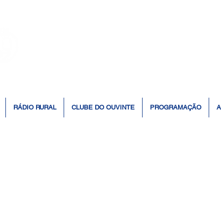
👆 Click para ouvir à Rádio 📻
RÁDIO RURAL
CLUBE DO OUVINTE
PROGRAMAÇÃO
A