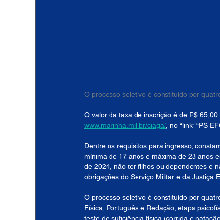
O processo seletivo é constituído por quatr
O valor da taxa de inscrição é de R$ 65,00
www.marinha.mil.br/ciaga/
, no “link” “PS 
Dentre os requisitos para ingresso, constam
mínima de 17 anos e máxima de 23 anos em 
de 2024, não ter filhos ou dependentes e n
obrigações do Serviço Militar e da Justiça El
O processo seletivo é constituído por qua
Física, Português e Redação; etapa psicofí
teste de suficiência física (corrida e nata