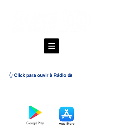
👆 Click para ouvir à Rádio 📻
BAIXE O APP