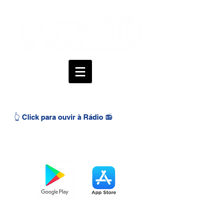
👆 Click para ouvir à Rádio 📻
BAIXE O APP