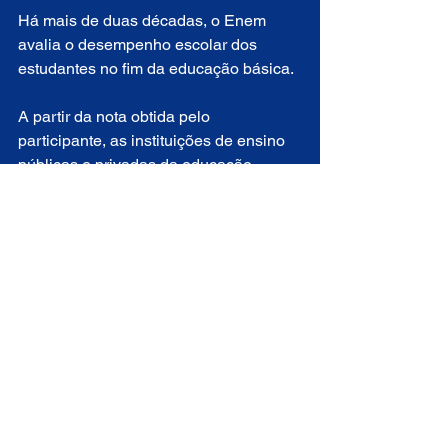
Há mais de duas décadas, o Enem 
avalia o desempenho escolar dos 
estudantes no fim da educação básica.
A partir da nota obtida pelo 
participante, as instituições de ensino 
públicas e privadas da educação 
selecionam os estudantes que 
ingressarão nesta etapa de ensino. 
Cada instituição define as próprias 
regras e os pesos para uso das notas.
As notas do Enem também são aceitas 
para concorrer a vagas de instituições 
em Portugal. Os convênios destas 
unidades de ensino com o MEC não 
envolvem transferência de recursos e 
não preveem financiamento estudantil 