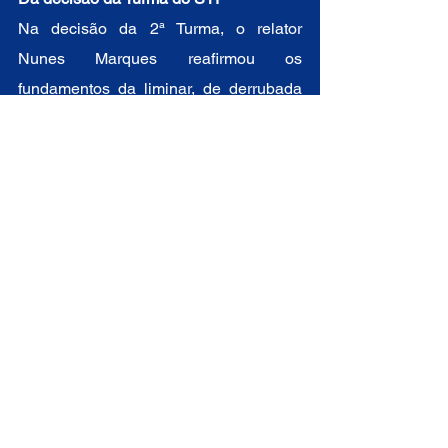
Na decisão da 2ª Turma, o relator 
Nunes Marques reafirmou os 
fundamentos da liminar, de derrubada 
da decisão do TSE e do consequente 
restabelecimento do mandato 
parlamentar para Fernando Francischini 
(União Brasil - PR), no que foi 
acompanhado pelo ministro André 
Mendonça.
Posicionando contrário à liminar 
concedida por Nunes Marques, o 
ministro Edson Fachin abriu 
divergência ao voto do ministro relator 