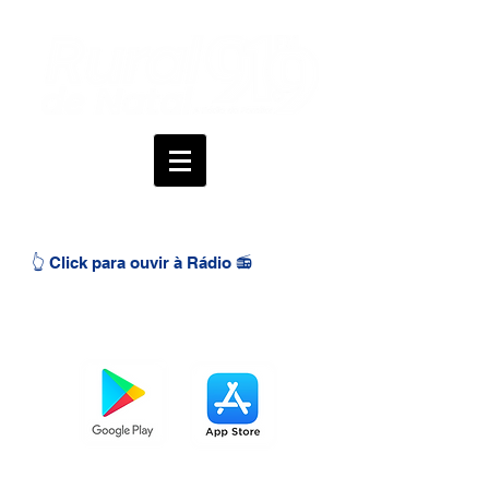
👆 Click para ouvir à Rádio 📻
BAIXE O APP