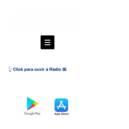
👆 Click para ouvir à Rádio 📻
BAIXE O APP