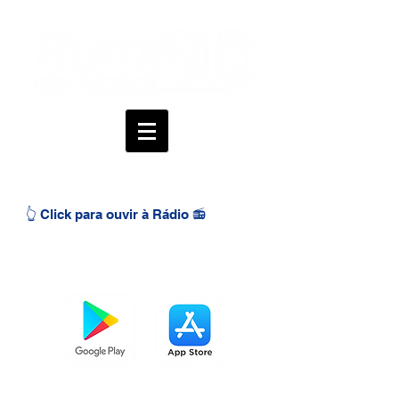
👆 Click para ouvir à Rádio 📻
BAIXE O APP