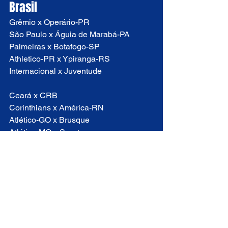
Brasil
Grêmio x Operário-PR
São Paulo x Águia de Marabá-PA
Palmeiras x Botafogo-SP
Athletico-PR x Ypiranga-RS
Internacional x Juventude
Ceará x CRB
Corinthians x América-RN
Atlético-GO x Brusque
Atlético-MG x Sport
Bahia x Criciúma
Fluminense x Sampaio Corrêa
Red Bull Bragantino x Sousa-PB
Cuiabá x Goiás
Botafogo x Vitória
Fortaleza x Vasco