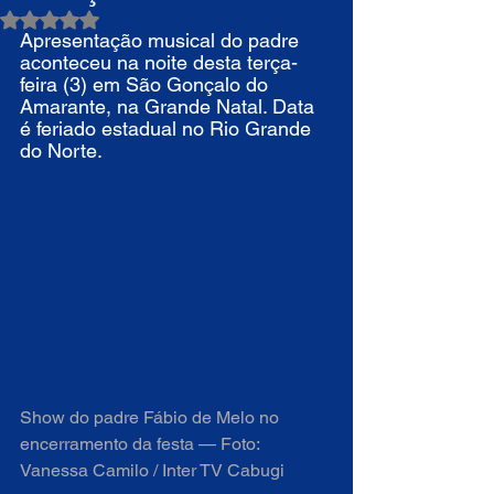
Avaliado com NaN de 5 estrelas.
Apresentação musical do padre 
aconteceu na noite desta terça-
feira (3) em São Gonçalo do 
Amarante, na Grande Natal. Data 
é feriado estadual no Rio Grande 
do Norte.
Show do padre Fábio de Melo no 
encerramento da festa — Foto: 
Vanessa Camilo / Inter TV Cabugi