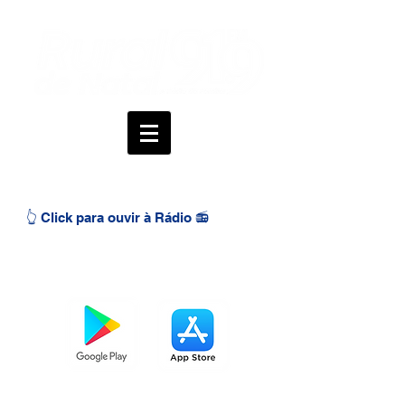
👆 Click para ouvir à Rádio 📻
BAIXE O APP