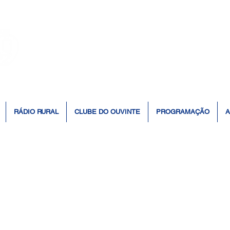
👆 Click para ouvir à Rádio 📻
RÁDIO RURAL
CLUBE DO OUVINTE
PROGRAMAÇÃO
A