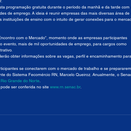
r.
ta programação gratuita durante o período da manhã e da tarde com 
ades de emprego. A ideia é reunir empresas das mais diversas área de 
instituições de ensino com o intuito de gerar conexões para o merca
“Encontro com o Mercado”, momento onde as empresas participantes 
 o evento, mais de mil oportunidades de emprego, para cargos como 
rativo.
derão obter informações sobre as vagas, perfil e encaminhamento para
rticipantes se conectarem com o mercado de trabalho e se prepararem
idente do Sistema Fecomércio RN, Marcelo Queiroz. Anualmente, o Sena
 
Rio Grande do Norte
.
pode ser conferida no site 
www.rn.senac.br
.