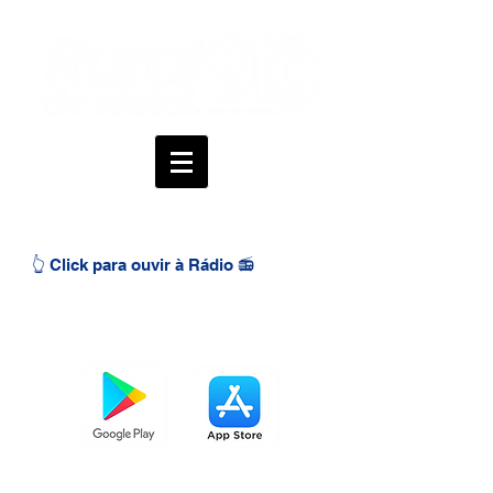
👆 Click para ouvir à Rádio 📻
BAIXE O APP