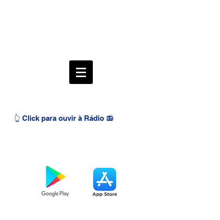
👆 Click para ouvir à Rádio 📻
BAIXE O APP