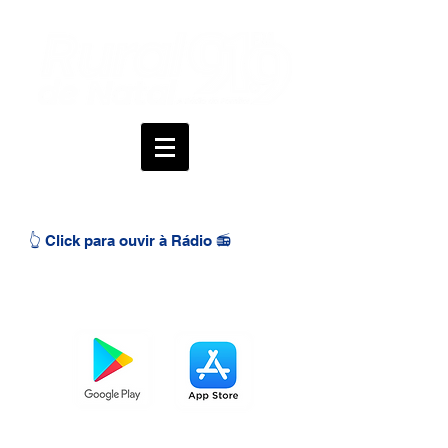
👆 Click para ouvir à Rádio 📻
BAIXE O APP