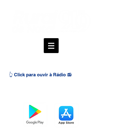
👆 Click para ouvir à Rádio 📻
BAIXE O APP