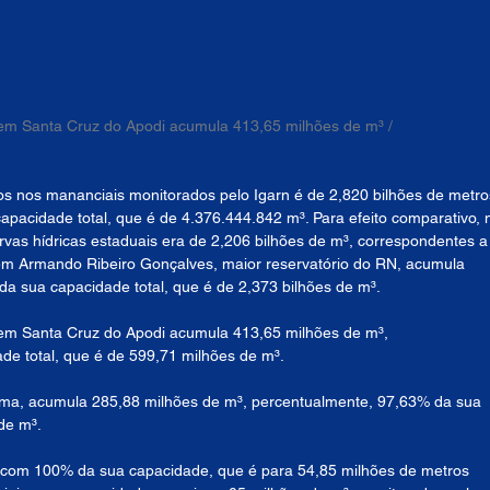
m Santa Cruz do Apodi acumula 413,65 milhões de m³ / 
s nos mananciais monitorados pelo Igarn é de 2,820 bilhões de metro
pacidade total, que é de 4.376.444.842 m³. Para efeito comparativo, 
vas hídricas estaduais era de 2,206 bilhões de m³, correspondentes a
em Armando Ribeiro Gonçalves, maior reservatório do RN, acumula 
da sua capacidade total, que é de 2,373 bilhões de m³. 
em Santa Cruz do Apodi acumula 413,65 milhões de m³, 
e total, que é de 599,71 milhões de m³. 
ema, acumula 285,88 milhões de m³, percentualmente, 97,63% da sua 
de m³.
com 100% da sua capacidade, que é para 54,85 milhões de metros 