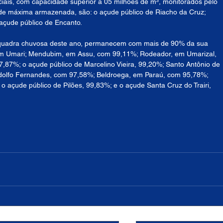
ais, com capacidade superior a 05 milhões de m³, monitorados pelo 
e máxima armazenada, são: o açude público de Riacho da Cruz; 
açude público de Encanto. 
a quadra chuvosa deste ano, permanecem com mais de 90% da sua 
agem Umari; Mendubim, em Assu, com 99,11%; Rodeador, em Umarizal, 
87%; o açude público de Marcelino Vieira, 99,20%; Santo Antônio de 
lfo Fernandes, com 97,58%; Beldroega, em Paraú, com 95,78%; 
çude público de Pilões, 99,83%; e o açude Santa Cruz do Trairi, 