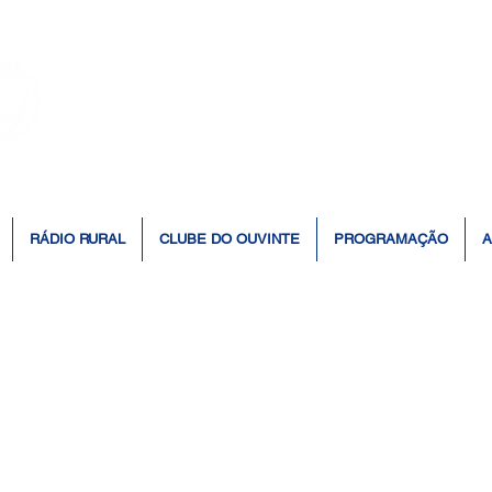
👆 Click para ouvir à Rádio 📻
RÁDIO RURAL
CLUBE DO OUVINTE
PROGRAMAÇÃO
A