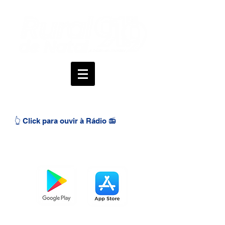
👆 Click para ouvir à Rádio 📻
BAIXE O APP