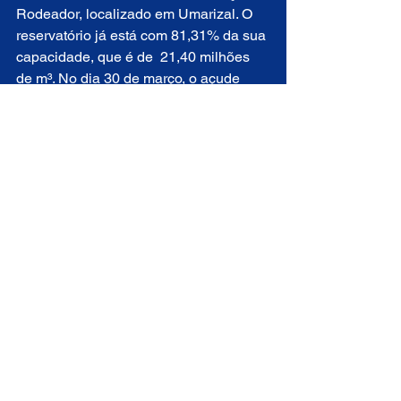
Rodeador, localizado em Umarizal. O 
reservatório já está com 81,31% da sua 
capacidade, que é de  21,40 milhões 
de m³. No dia 30 de março, o açude 
estava com 63,74%.
Com informações da Tribuna do 
Norte.