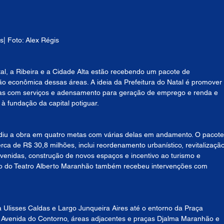
os| Foto: Alex Régis
atal, a Ribeira e a Cidade Alta estão recebendo um pacote de 
ão econômica dessas áreas. A ideia da Prefeitura do Natal é promover 
las com serviços e adensamento para geração de emprego e renda e 
 fundação da capital potiguar.
vidiu a obra em quatro metas com várias delas em andamento. O pacote
rca de R$ 30,8 milhões, inclui reordenamento urbanístico, revitalização
avenidas, construção de novos espaços e incentivo ao turismo e 
rgo do Teatro Alberto Maranhão também recebeu intervenções com 
a Ulisses Caldas e Largo Junqueira Aires até o entorno da Praça 
a Avenida do Contorno, áreas adjacentes e praças Djalma Maranhão e 