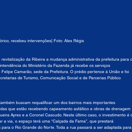
rico, recebeu intervenções| Foto: Alex Régis
revitalização da Ribeira a mudança administrativa da prefeitura para o
erintendência do Ministério da Fazenda já recebe os serviços 
 Felipe Camarão, sede da Prefeitura. O prédio pertence à União e foi 
ecretarias de Turismo, Comunicação Social e de Parcerias Público 
e também buscam requalificar um dos bairros mais importantes 
idas que estão recebendo capeamento asfáltico e obras de drenagem 
eira Ayres e a Coronel Cascudo. Neste último caso, o investimento é 
ar a via, o espaço terá uma “Calçada da Fama”, que prestará 
 para o Rio Grande do Norte. Toda a rua passará a ser adaptada para