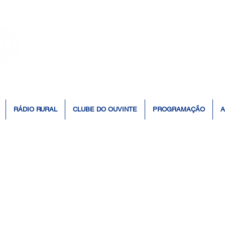
👆 Click para ouvir à Rádio 📻
RÁDIO RURAL
CLUBE DO OUVINTE
PROGRAMAÇÃO
A