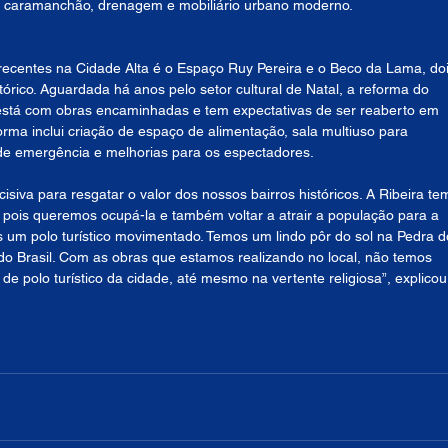
o, caramanchão, drenagem e mobiliário urbano moderno.
recentes na Cidade Alta é o Espaço Ruy Pereira e o Beco da Lama, doi
tórico. Aguardada há anos pelo setor cultural de Natal, a reforma do 
 está com obras encaminhadas e tem expectativas de ser reaberto em 
rma inclui criação de espaço de alimentação, sala multiuso para 
s de emergência e melhorias para os espectadores.
siva para resgatar o valor dos nossos bairros históricos. A Ribeira te
 pois queremos ocupá-la e também voltar a atrair a população para a 
is um polo turístico movimentado. Temos um lindo pôr do sol na Pedra d
do Brasil. Com as obras que estamos realizando no local, não temos 
e polo turístico da cidade, até mesmo na vertente religiosa”, explicou