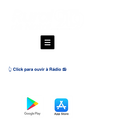
👆 Click para ouvir à Rádio 📻
BAIXE O APP