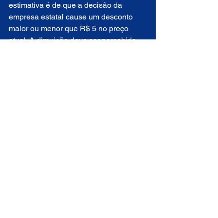
estimativa é de que a decisão da 
empresa estatal cause um desconto 
maior ou menor que R$ 5 no preço 
atual. A dimuição deve ser percebida 
pelos consumidores a partir deste 
sábado (20). “Se o gás fosse produzido 
aqui, o desconto seria muito maior, 
porque o custo do trajeto é muito 
grande”, explicou.
O presidente do Sindgás RN também 
defendeu o aumento da produção 
local, que traria benefícios econômicos 
e para o próprio setor. “Se 
aumentássemos a produção do gás 
aqui no RN, teríamos mais empregos 
gerados, além de ter preços menores. 
Imagina você ter que buscar um gás a 
500 quilômetros e passar a pegá-lo a 