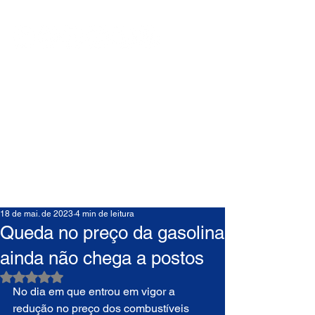
18 de mai. de 2023
4 min de leitura
Queda no preço da gasolina
ainda não chega a postos
Avaliado com NaN de 5 estrelas.
No dia em que entrou em vigor a 
redução no preço dos combustíveis 