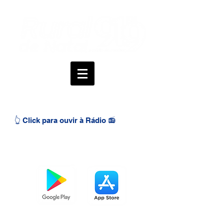
👆 Click para ouvir à Rádio 📻
BAIXE O APP