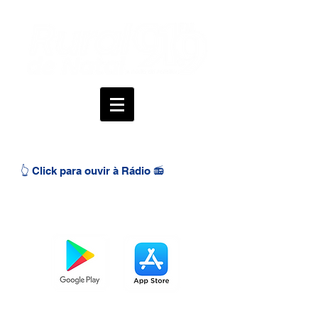
👆 Click para ouvir à Rádio 📻
BAIXE O APP