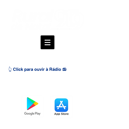
👆 Click para ouvir à Rádio 📻
BAIXE O APP