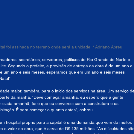
al foi assinada no terreno onde será a unidade  / Adriano Abreu
adores, secretários, servidores, políticos do Rio Grande do Norte e 
ite. Segundo o prefeito, a previsão de entrega da obra é de um ano e 
 de um ano e seis meses, esperamos que em um ano e seis meses 
atal”.
dade maior, também, para o início dos serviços na área. Um serviço de
a parte da manhã. “Deve começar amanhã, eu espero que a gente 
niciada amanhã, foi o que eu conversei com a construtora e os 
citação. É para começar o quanto antes”, cobrou.
 um hospital próprio para a capital é uma demanda que vem de muitos 
ra o valor da obra, que é cerca de R$ 135 milhões. “As dificuldades são