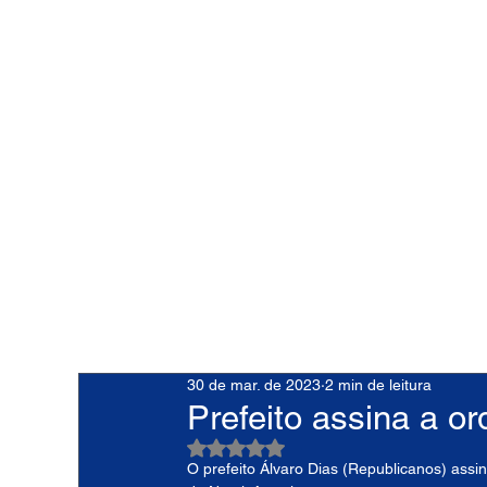
30 de mar. de 2023
2 min de leitura
Prefeito assina a o
Avaliado com NaN de 5 estrelas.
O prefeito Álvaro Dias (Republicanos) assi