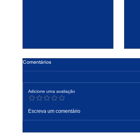
Comentários
Adicione uma avaliação
Hoje a Igreja celebra são
PA
Escreva um comentário
Caetano, padroeiro do pão e
Pro
do trabalho
Co