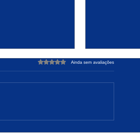
Avaliado com 0 de 5 estrelas.
Ainda sem avaliações
DRE NUNES: A Força de
Projeto Raízes Sus
teger sua Essência e
Transformação Ur
nfiar no Tempo de Deus
Oportunidades em 
Camarão