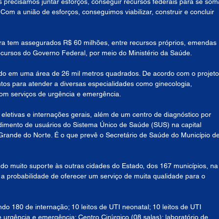
 precisamos juntar esforços, conseguir recursos federais para se som
Com a união de esforços, conseguimos viabilizar, construir e concluir 
ra tem assegurados R$ 60 milhões, entre recursos próprios, emendas 
cursos do Governo Federal, por meio do Ministério da Saúde.
uído em uma área de 26 mil metros quadrados. De acordo com o projeto
tos para atender a diversas especialidades como ginecologia, 
com serviços de urgência e emergência.
eletivas e internações gerais, além de um centro de diagnóstico por 
ndimento de usuários do Sistema Único de Saúde (SUS) na capital 
 Grande do Norte. É o que prevê o Secretário de Saúde do Município de
do muito suporte às outras cidades do Estado, dos 167 municípios, na
a probabilidade de oferecer um serviço de muita qualidade para o 
ndo 180 de internação; 10 leitos de UTI neonatal; 10 leitos de UTI 
de urgência e emergência; Centro Cirúrgico (08 salas); laboratório de 