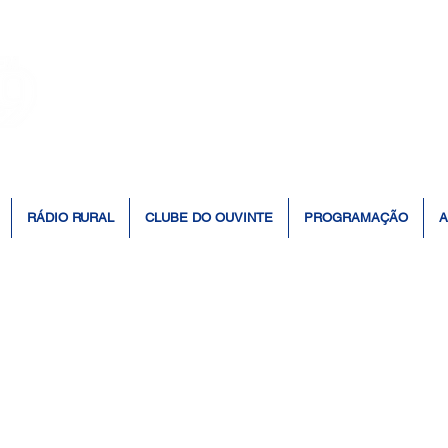
👆 Click para ouvir à Rádio 📻
RÁDIO RURAL
CLUBE DO OUVINTE
PROGRAMAÇÃO
A