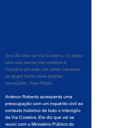
Dos 26 lotes da Via Costeira, 13 estão 
sem uso, sendo oito cedidos à 
iniciativa privada. Um deles interessa 
ao grupo Serhs para ampliar 
operações / Alex Régis
Antenor Roberto acrescenta uma 
preocupação com um inquérito civil ao 
contexto histórico de todo o imbróglio 
da Via Costeira. Ele diz que vai se 
reunir com o Ministério Público do 