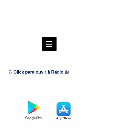
👆 Click para ouvir à Rádio 📻
BAIXE O APP