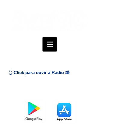
👆 Click para ouvir à Rádio 📻
BAIXE O APP