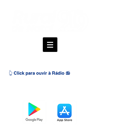
👆 Click para ouvir à Rádio 📻
BAIXE O APP