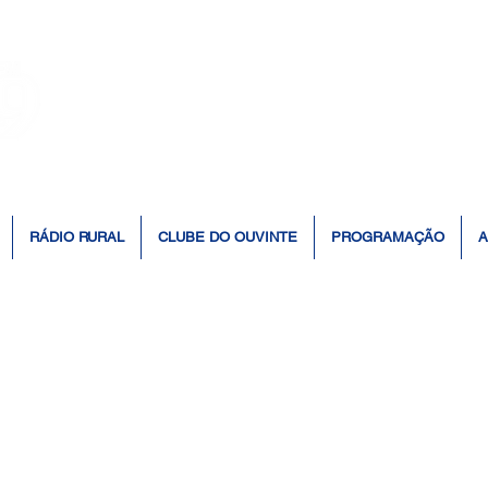
👆 Click para ouvir à Rádio 📻
RÁDIO RURAL
CLUBE DO OUVINTE
PROGRAMAÇÃO
A