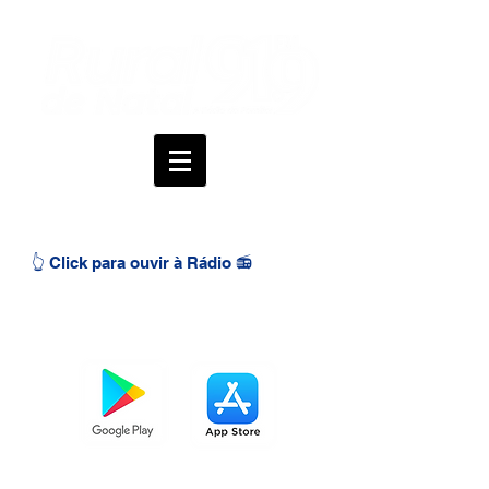
👆 Click para ouvir à Rádio 📻
BAIXE O APP