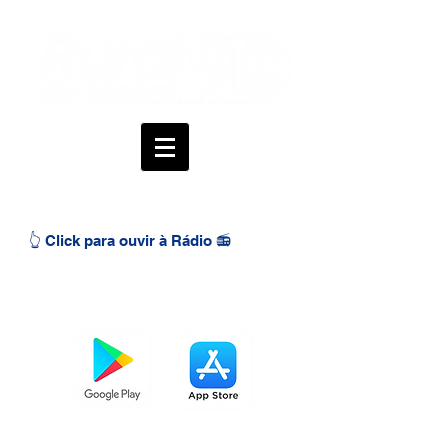
👆 Click para ouvir à Rádio 📻
BAIXE O APP