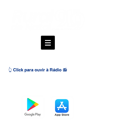
👆 Click para ouvir à Rádio 📻
BAIXE O APP