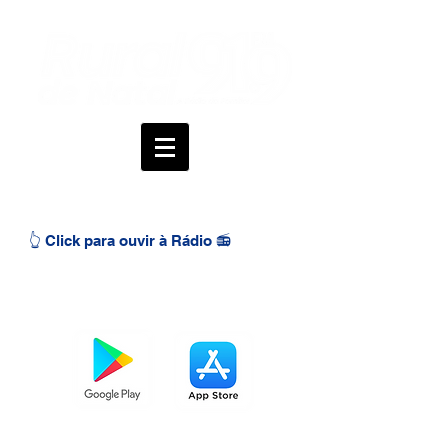
👆 Click para ouvir à Rádio 📻
BAIXE O APP