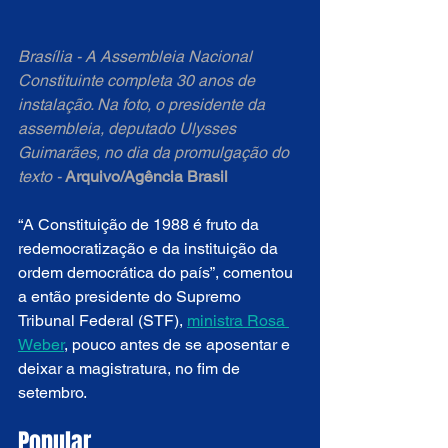
Brasília - A Assembleia Nacional 
Constituinte completa 30 anos de 
instalação. Na foto, o presidente da 
assembleia, deputado Ulysses 
Guimarães, no dia da promulgação do 
texto - 
Arquivo/Agência Brasil
“A Constituição de 1988 é fruto da 
redemocratização e da instituição da 
ordem democrática do país”, comentou 
a então presidente do Supremo 
Tribunal Federal (STF), 
ministra Rosa 
Weber
, pouco antes de se aposentar e 
deixar a magistratura, no fim de 
setembro.
Popular