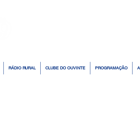
👆 Click para ouvir à Rádio 📻
RÁDIO RURAL
CLUBE DO OUVINTE
PROGRAMAÇÃO
A