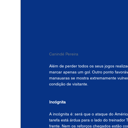
Canindé Pereira
Além de perder todos os seus jogos realiz
marcar apenas um gol. Outro ponto favoráve
manauaras se mostra extremamente vulneráv
condição de visitante.
Incógnita
A incógnita é: será que o ataque do Améric
tarefa está árdua para o lado do treinado
frente. Nem os reforços chegados estão con