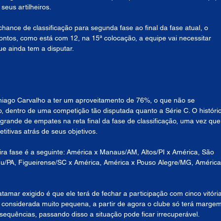
seus artilheiros.
hance de classificação para segunda fase ao final da fase atual, o 
pontos, como está com 12, na 15ª colocação, a equipe vai necessitar 
e ainda tem a disputar.
hiago Carvalho a ter um aproveitamento de 76%, o que não se 
 dentro de uma competição tão disputada quanto a Série C. O históric
grande de empates na reta final da fase de classificação, uma vez que
itivas atrás de seus objetivos.
ira fase é a seguinte: América x Manaus/AM, Altos/PI x América, São 
u/PA, Figueirense/SC x América, América x Pouso Alegre/MG, América
 
amar exigido é que ele terá de fechar a participação com cinco vitóri
onsiderada muito pequena, a partir de agora o clube só terá margem
equências, passando disso a situação pode ficar irrecuperável.