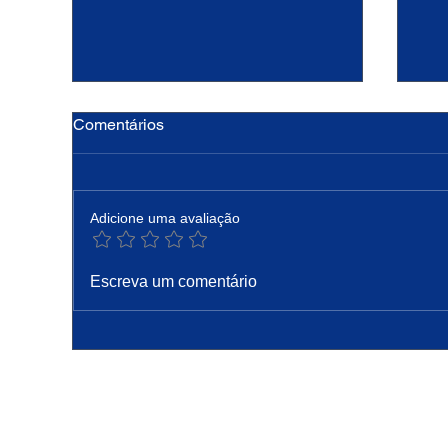
Comentários
Adicione uma avaliação
Hoje a Igreja celebra são
O 
Escreva um comentário
Caetano, padroeiro do pão e
Nun
do trabalho
Rec
de