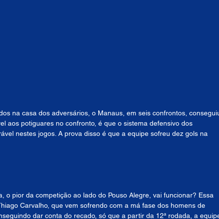
ados na casa dos adversários, o Manaus, em seis confrontos, consegui
l aos potiguares no confronto, é que o sistema defensivo dos 
el nestes jogos. A prova disso é que a equipe sofreu dez gols na 
a, o pior da competição ao lado do Pouso Alegre, vai funcionar? Essa 
r Thiago Carvalho, que vem sofrendo com a má fase dos homens de 
seguindo dar conta do recado, só que a partir da 12ª rodada, a equip