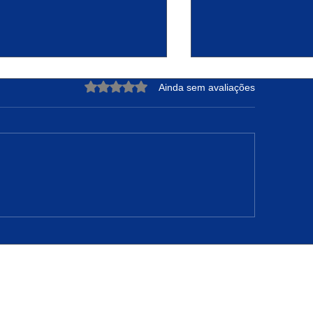
Avaliado com 0 de 5 estrelas.
Ainda sem avaliações
Poder de Sonhar: Padre
Cesta Básica Con
es Reflete sobre
de Metade do Salá
omeços, Fé e os Projetos
Entenda as Causa
 Deus
Aprenda a Econom