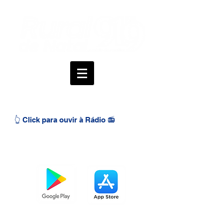
👆 Click para ouvir à Rádio 📻
BAIXE O APP