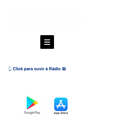
👆 Click para ouvir à Rádio 📻
BAIXE O APP