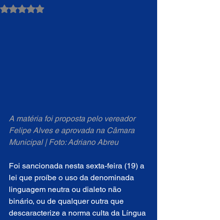
Avaliado com NaN de 5 estrelas.
A matéria foi proposta pelo vereador 
Felipe Alves e aprovada na Câmara 
Municipal | Foto: Adriano Abreu
Foi sancionada nesta sexta-feira (19) a 
lei que proíbe o uso da denominada 
linguagem neutra ou dialeto não 
binário, ou de qualquer outra que 
descaracterize a norma culta da Língua 