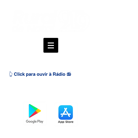
👆 Click para ouvir à Rádio 📻
BAIXE O APP