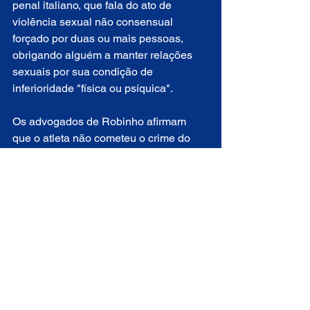
penal italiano, que fala do ato de 
violência sexual não consensual 
forçado por duas ou mais pessoas, 
obrigando alguém a manter relações 
sexuais por sua condição de 
inferioridade "física ou psíquica".
Os advogados de Robinho afirmam 
que o atleta não cometeu o crime do 
qual é acusado e alegam que houve 
um "equívoco de interpretação" em 
relação a conversas interceptadas com 
autorização judicial, pois alguns 
diálogos não teriam sido traduzidos de 
forma correta para o idioma italiano.
A repercussão negativa sobre o caso 
de estupro fez com que Robinho 
tivesse a contratação suspensa pelo 