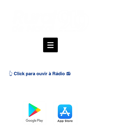
👆 Click para ouvir à Rádio 📻
BAIXE O APP