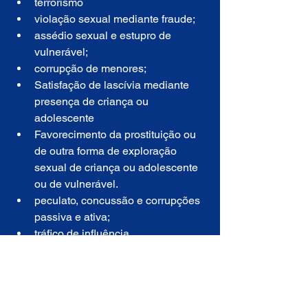
terrorismo
violação sexual mediante fraude;
assédio sexual e estupro de 
vulnerável;
corrupção de menores;
Satisfação de lascívia mediante 
presença de criança ou 
adolescente
Favorecimento da prostituição ou 
de outra forma de exploração 
sexual de criança ou adolescente 
ou de vulnerável.
peculato, concussão e corrupções 
passiva e ativa;
tráfico de influência.
tráfico de drogas, desde que o réu 
não seja primário e integre 
organização criminosa.
Daniel Silveira