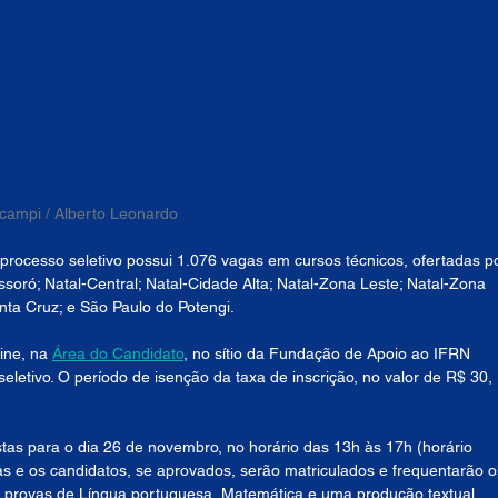
 campi / Alberto Leonardo
processo seletivo possui 1.076 vagas em cursos técnicos, ofertadas po
oró; Natal-Central; Natal-Cidade Alta; Natal-Zona Leste; Natal-Zona 
nta Cruz; e São Paulo do Potengi.
ine, na 
Área do Candidato
, no sítio da Fundação de Apoio ao IFRN 
eletivo. O período de isenção da taxa de inscrição, no valor de R$ 30, 
stas para o dia 26 de novembro, no horário das 13h às 17h (horário 
tas e os candidatos, se aprovados, serão matriculados e frequentarão o
de provas de Língua portuguesa, Matemática e uma produção textual.