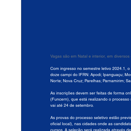
Vagas são em Natal e interior, em diversos
Com ingresso no semestre letivo 2024.1, o 
doze campi do IFRN: Apodi; Ipanguaçu; Moss
Norte; Nova Cruz; Parelhas; Parnamirim; Sa
As inscrições devem ser feitas de forma onl
(Funcern), que está realizando o processo s
vai até 24 de setembro.
As provas do processo seletivo estão previ
oficial local), nas cidades onde as candida
cursos. A seleção será realizada através 