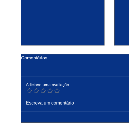
Comentários
Adicione uma avaliação
Hoje a Igreja celebra são
PA
Escreva um comentário
Caetano, padroeiro do pão e
Pro
do trabalho
Co