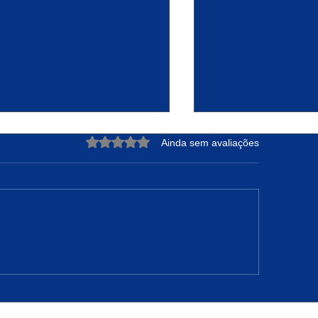
Avaliado com 0 de 5 estrelas.
Ainda sem avaliações
DRE NUNES: A Força de
Projeto Raízes Sus
teger sua Essência e
Transformação Ur
nfiar no Tempo de Deus
Oportunidades em 
Camarão