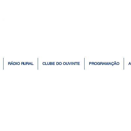
👆 Click para ouvir à Rádio 📻
RÁDIO RURAL
CLUBE DO OUVINTE
PROGRAMAÇÃO
A